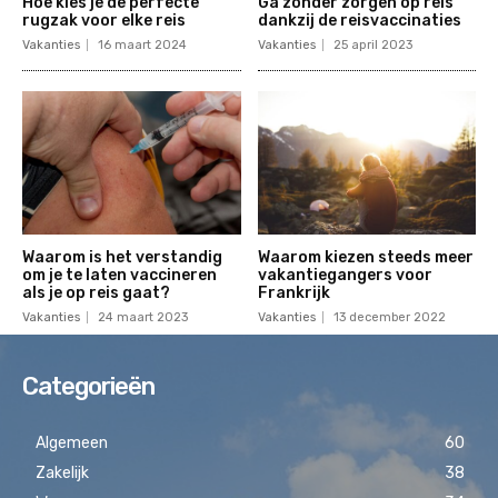
Hoe kies je de perfecte
Ga zonder zorgen op reis
rugzak voor elke reis
dankzij de reisvaccinaties
Vakanties
16 maart 2024
Vakanties
25 april 2023
Waarom is het verstandig
Waarom kiezen steeds meer
om je te laten vaccineren
vakantiegangers voor
als je op reis gaat?
Frankrijk
Vakanties
24 maart 2023
Vakanties
13 december 2022
Categorieën
Algemeen
60
Zakelijk
38