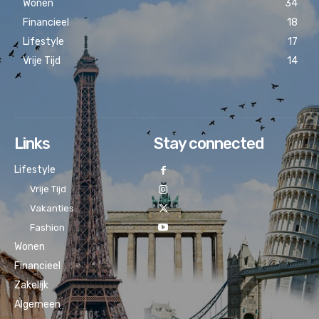
Wonen
34
Financieel
18
Lifestyle
17
Vrije Tijd
14
Links
Stay connected
Lifestyle
Vrije Tijd
Vakanties
Fashion
Wonen
Financieel
Zakelijk
Algemeen