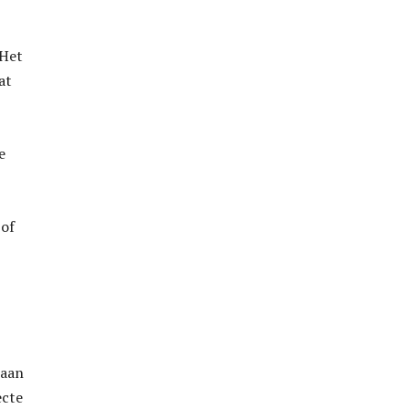
.Het
at
e
 of
 aan
ecte