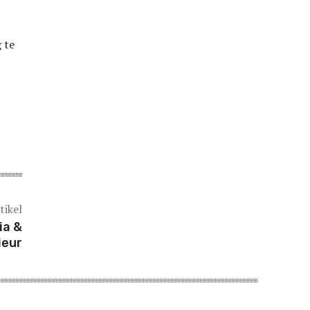
 te
tikel
ia &
ieur