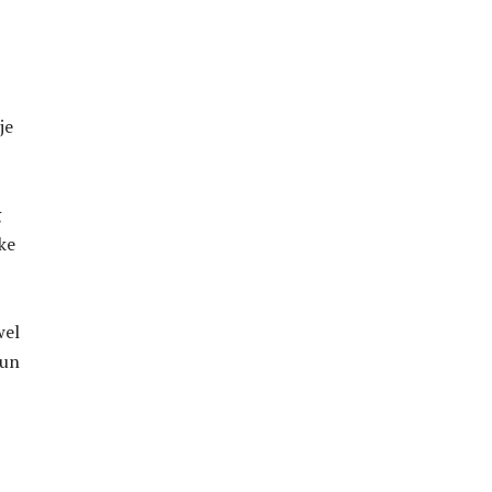
je
g
ke
wel
kun