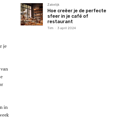
Zakelijk
Hoe creëer je de perfecte
sfeer in je café of
restaurant
Tim
-
3 april 2024
r je
 van
je
or
n in
 week