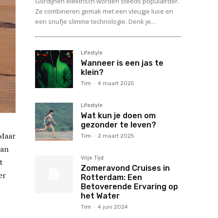
Gordijnen elektrisch worden steeds populairder.
Ze combineren gemak met een vleugje luxe en
een snufje slimme technologie. Denk je...
Lifestyle
Wanneer is een jas te
klein?
Tim
-
4 maart 2025
Lifestyle
Wat kun je doen om
gezonder te leven?
 Maar
Tim
-
2 maart 2025
van
Vrije Tijd
t
Zomeravond Cruises in
er
Rotterdam: Een
Betoverende Ervaring op
het Water
Tim
-
4 juni 2024