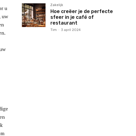
Zakelijk
or u
Hoe creëer je de perfecte
, uw
sfeer in je café of
restaurant
en
Tim
-
3 april 2024
en.
 uw
dige
ren
ok
om