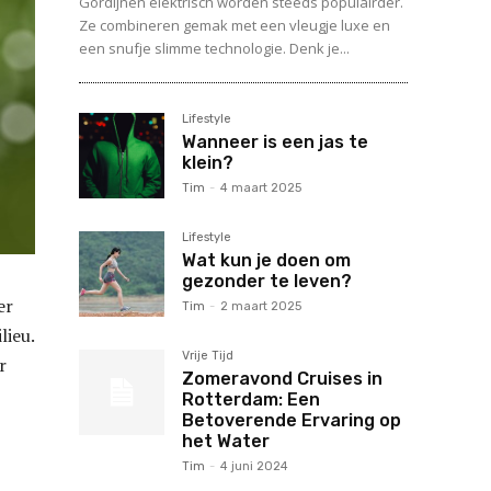
Gordijnen elektrisch worden steeds populairder.
Ze combineren gemak met een vleugje luxe en
een snufje slimme technologie. Denk je...
Lifestyle
Wanneer is een jas te
klein?
Tim
-
4 maart 2025
Lifestyle
Wat kun je doen om
gezonder te leven?
er
Tim
-
2 maart 2025
lieu.
Vrije Tijd
r
Zomeravond Cruises in
Rotterdam: Een
Betoverende Ervaring op
het Water
Tim
-
4 juni 2024