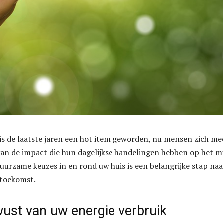
s de laatste jaren een hot item geworden, nu mensen zich me
n de impact die hun dagelijkse handelingen hebben op het mi
urzame keuzes in en rond uw huis is een belangrijke stap naa
toekomst.
ust van uw energie verbruik