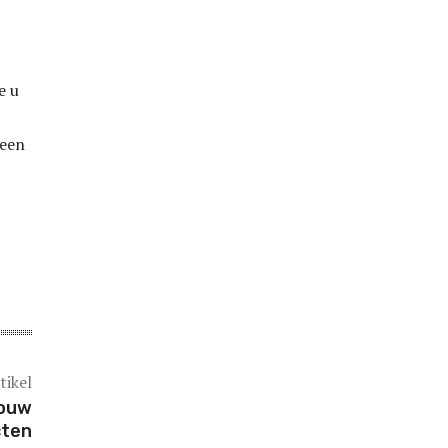
e u
 een
tikel
jouw
cten