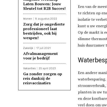
Laten Bouwen: Jouw
Een van de mees
Sleutel tot B2B Succes!
te richten op en
isolatie te verb
Wonen
8 augustus 2022
Zorg dat je ongedierte
kunt u uw energi
professioneel laat
Op de markt is e
bestrijden, ook bij
wespen!
slimme thermost
huis duurzamer 
Zakelijk
17 juli 2021
Afvalmanagement
voor je bedrijf
Waterbesp
Vakanties
25 april 2023
Een andere manie
Ga zonder zorgen op
reis dankzij de
waterbesparing. 
reisvaccinaties
stroomverbruik, 
planten in uw t
en deze kostbare
veel doen om uw