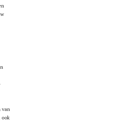
en
uw
in
-
n van
n ook