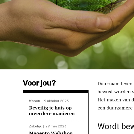
Voor jou?
Duurzaam leven i
bewust worden va
Het maken van du
Wonen
9 oktober 2023
Beveilig je huis op
een duurzamere 
meerdere manieren
Wordt bew
Zakelijk
29 mei 2023
Magento Webshop