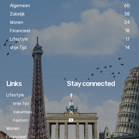
Algemeen
60
Zakelijk
38
Wonen
34
Financieel
18
Lifestyle
17
Vrije Tijd
14
Links
Stay connected
Lifestyle
Vrije Tijd
Vakanties
Fashion
Wonen
Financieel