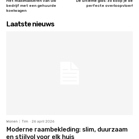
Het maximaliseren van uw
De ultieme gids: zo koop je de
bedrijf met een gehuurde
perfecte overloopvloer!
koelwagen
Laatste nieuws
Wonen
Tim
-
26 april 2026
Moderne raambekleding: slim, duurzaam
en stijlvol voor elk huis