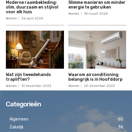
Moderne raambekleding:
Slimme manieren om minder
slim, duurzaam en stijlvol
energie te gebruiken
voor elk huis
Wonen
18 maart 2024
Wonen
26 april 2026
Wat zijn tweedehands
Waarom airconditioning
trapliften?
belangrijk is in Hoofddorp
Wonen
31 december 2023
Wonen
20 december 2023
Categorieën
Algemeen
60
Zakelijk
38