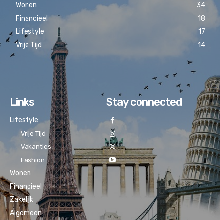
Wonen
34
Financieel
18
Lifestyle
17
Vrije Tijd
14
Links
Stay connected
Lifestyle
Vrije Tijd
Vakanties
Fashion
Wonen
Financieel
Zakelijk
Algemeen