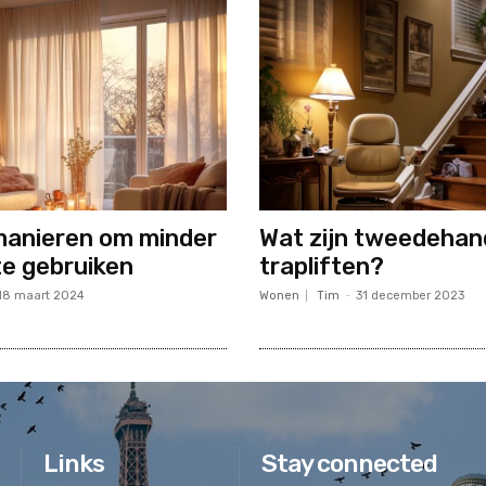
manieren om minder
Wat zijn tweedehan
te gebruiken
trapliften?
18 maart 2024
Wonen
Tim
-
31 december 2023
Links
Stay connected