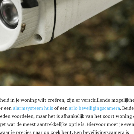
igheid in je woning wilt creëren, zijn er verschillende mogelijkh
or een
alarmsysteem huis
of een
arlo beveiligingscamera
. Beide
eden voordelen, maar het is afhankelijk van het soort woning 
get wat de meest aantrekkelijke optie is. Hiervoor moet je eve
 waar je precies naar op zoek bent. Een beveiligingscamera is