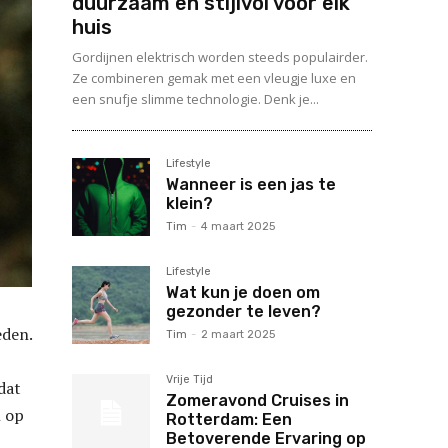
duurzaam en stijlvol voor elk
huis
Gordijnen elektrisch worden steeds populairder.
Ze combineren gemak met een vleugje luxe en
een snufje slimme technologie. Denk je...
Lifestyle
Wanneer is een jas te
klein?
Tim
-
4 maart 2025
Lifestyle
Wat kun je doen om
gezonder te leven?
eden.
Tim
-
2 maart 2025
Vrije Tijd
dat
Zomeravond Cruises in
n op
Rotterdam: Een
Betoverende Ervaring op