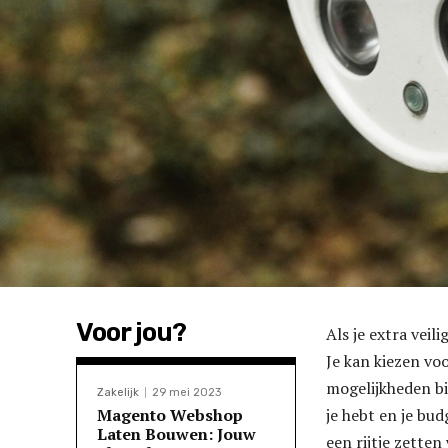
Voor jou?
Als je extra veil
Je kan kiezen vo
mogelijkheden bi
Zakelijk
29 mei 2023
Magento Webshop
je hebt en je bud
Laten Bouwen: Jouw
een rijtje zetten