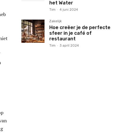
het Water
Tim
-
4 juni 2024
heb
Zakelijk
Hoe creëer je de perfecte
sfeer in je café of
niet
restaurant
Tim
-
3 april 2024
n
op
 van
ng