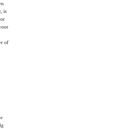
en
, is
oor
 voor
er of
je
lg