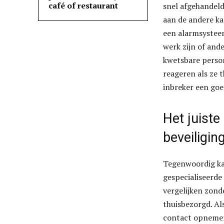
café of restaurant
snel afgehandeld
aan de andere ka
een alarmsysteem
werk zijn of and
kwetsbare perso
reageren als ze t
inbreker een goe
Het juiste
beveiligi
Tegenwoordig kan
gespecialiseerde
vergelijken zond
thuisbezorgd. Als
contact opnemen 