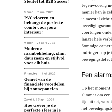
Sleutel tot B2B Succes!
tegenwoordig mee
manier kan je zel
Wonen
31 mei 2023
PVC vloeren en
je meestal zicht 
behang: de perfecte
beveiligingscame
combi voor jouw
interieur!
voertuigen onder
langer hele verb
Wonen
26 april 2026
Sommige camera’s
Moderne
indringers op je
raambekleding: slim,
duurzaam en stijlvol
bewegingsdetect
voor elk huis
Een alarm
Financieel
1 juli 2022
Geniet van de
financiële voordelen
Op het moment da
bij zonnepanelen
slimmer om een a
Zakelijk
3 april 2024
tijd uitzet, wor
Hoe creëer je de
het beveiligingsb
perfecte sfeer in je