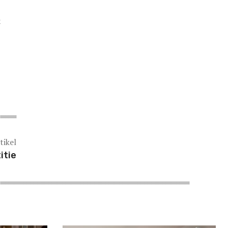
k
tikel
itie